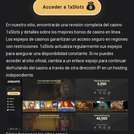
Acceder a 1xSlots
En nuestro sitio, encontrarás una revisión completa del casino
1xSlots y detalles sobre los mejores bonos de casino en línea.
Los espejos de casinos garantizan un acceso seguro en regiones
con restricciones. 1xSlots actualiza regularmente sus espejos
para asegurar una disponibilidad constante. Si no puedes
acceder al sitio oficial, cambia a un enlace espejo para continuar
disfrutando del casino a través de otra dirección IP en un hosting
independiente.