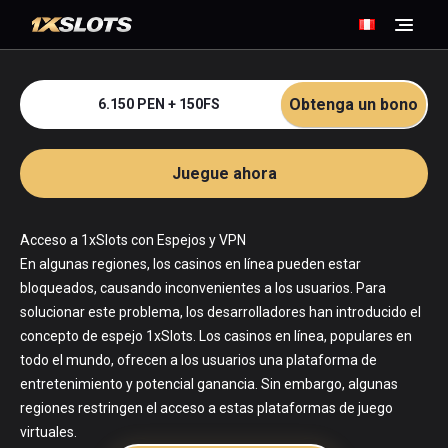
Open 
Obtenga un bono
6.150 PEN + 150FS
Juegue ahora
Acceso a 1xSlots con Espejos y VPN
En algunas regiones, los casinos en línea pueden estar
bloqueados, causando inconvenientes a los usuarios. Para
solucionar este problema, los desarrolladores han introducido el
concepto de espejo 1xSlots. Los casinos en línea, populares en
todo el mundo, ofrecen a los usuarios una plataforma de
entretenimiento y potencial ganancia. Sin embargo, algunas
regiones restringen el acceso a estas plataformas de juego
virtuales.