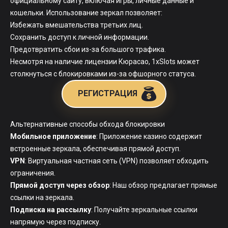
официальному сайту, включая игры, личные данные и
кошельки. Использование зеркал позволяет:
Избежать вмешательства третьих лиц.
Сохранить доступ к личной информации.
Предотвратить сбои из-за большого трафика.
Несмотря на наличие лицензии Кюрасао, 1xSlots может
столкнуться с блокировками из-за офшорного статуса.
РЕГИСТРАЦИЯ
Альтернативные способы обхода блокировки
Мобильное приложение
: Приложение казино содержит
встроенные зеркала, обеспечивая прямой доступ.
VPN
: Виртуальная частная сеть (VPN) позволяет обходить
ограничения.
Прямой доступ через обзор
: Наш обзор предлагает прямые
ссылки на зеркала.
Подписка на рассылку
: Получайте зеркальные ссылки
напрямую через подписку.