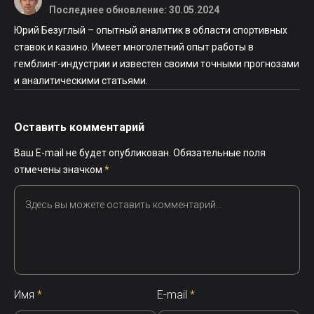
Последнее обновление: 30.05.2024
Юрий Безуглый – опытный аналитик в области спортивных
ставок и казино. Имеет многолетний опыт работы в
гемблинг-индустрии и известен своими точными прогнозами
и аналитическими статьями.
Оставить комментарий
Ваш E-mail не будет опубликован. Обязательные поля
отмечены значком
*
Имя
*
E-mail
*