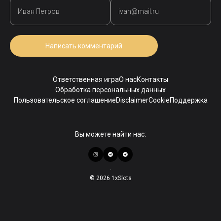
Написать комментарий
Ответственная игра
О нас
Контакты
Обработка персональных данных
Пользовательское соглашение
Disclaimer
Cookie
Поддержка
Вы можете найти нас:
.
© 2026 1xSlots