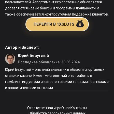
пользователей. Ассортимент игр постоянно обновляется,
добавляются новые бонусы и программы лояльности, а
также обеспечивается круглосуточная поддержка клиентов.
ПЕРЕЙТИ В 1XSLOTS
Автор и Эксперт:
Юрий Безуглый
Последнее обновление: 30.05.2024
Юрий Безуглый – опытный аналитик в области спортивных
ставок и казино. Имеет многолетний опыт работы в
гемблинг-индустрии и известен своими точными прогнозами
и аналитическими статьями.
Ответственная игра
О нас
Контакты
Обработка персональных данных