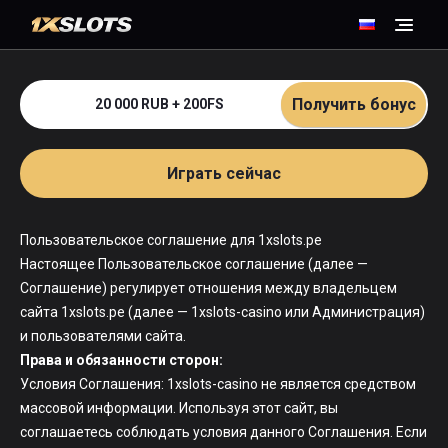
Open 
Получить бонус
20 000 RUB + 200FS
Играть сейчас
Пользовательское соглашение для 1xslots.pe
Настоящее Пользовательское соглашение (далее —
Соглашение) регулирует отношения между владельцем
сайта 1xslots.pe (далее — 1xslots-casino или Администрация)
и пользователями сайта.
Права и обязанности сторон:
Условия Соглашения: 1xslots-casino не является средством
массовой информации. Используя этот сайт, вы
соглашаетесь соблюдать условия данного Соглашения. Если