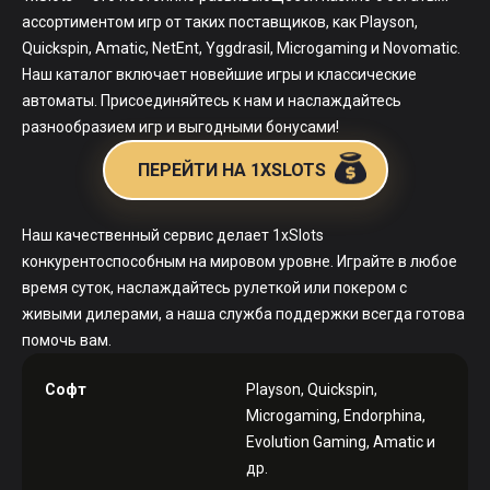
ассортиментом игр от таких поставщиков, как Playson,
Quickspin, Amatic, NetEnt, Yggdrasil, Microgaming и Novomatic.
Наш каталог включает новейшие игры и классические
автоматы. Присоединяйтесь к нам и наслаждайтесь
разнообразием игр и выгодными бонусами!
ПЕРЕЙТИ НА 1XSLOTS
Наш качественный сервис делает 1xSlots
конкурентоспособным на мировом уровне. Играйте в любое
время суток, наслаждайтесь рулеткой или покером с
живыми дилерами, а наша служба поддержки всегда готова
помочь вам.
Софт
Playson, Quickspin,
Microgaming, Endorphina,
Evolution Gaming, Amatic и
др.