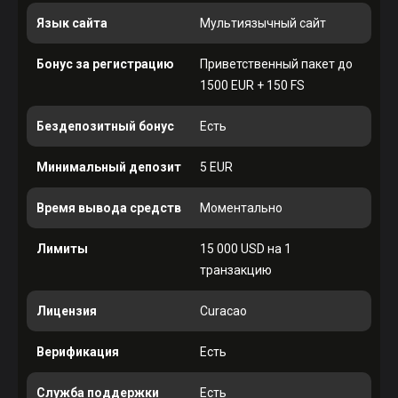
Язык сайта
Мультиязычный сайт
Бонус за регистрацию
Приветственный пакет до
1500 EUR + 150 FS
Бездепозитный бонус
Есть
Минимальный депозит
5 EUR
Время вывода средств
Моментально
Лимиты
15 000 USD на 1
транзакцию
Лицензия
Curacao
Верификация
Есть
Служба поддержки
Есть